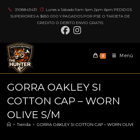
Ir
3108843431
Lunes a Sábado 9am-1pm 2pm-6pm PEDIDOS
al
SUPERIORES A $650.000 Y PAGADOS POR PSE O TARJETA DE
contenido
CREDITO O DEBITO ENVIO GRATIS
Menú
0
GORRA OAKLEY SI
COTTON CAP – WORN
OLIVE S/M
>
Tienda
>
GORRA OAKLEY SI COTTON CAP – WORN OLIVE S