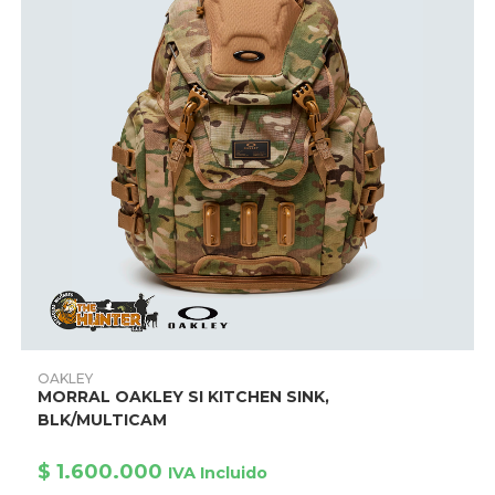
Este
producto
AÑADIR AL CARRITO
OAKLEY
tiene
MORRAL OAKLEY SI KITCHEN SINK,
múltiples
variantes.
BLK/MULTICAM
Las
opciones
se
$
1.600.000
IVA Incluido
pueden