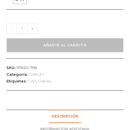
GORRA
-
+
OAKLEY
SI
AÑADIR AL CARRITO
COTTON
CAP
-
SKU:
911630-79B
WORN
Categoría:
OAKLEY
OLIVE
Etiquetas:
CAP
,
Oakley
S/M
cantidad
DESCRIPCIÓN
INFORMACIÓN ADICIONAL