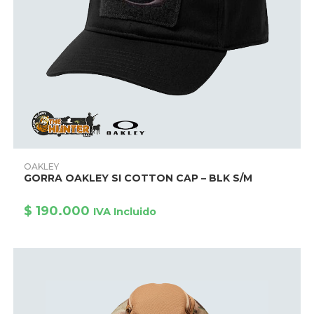
Este
producto
AÑADIR AL CARRITO
OAKLEY
tiene
GORRA OAKLEY SI COTTON CAP – BLK S/M
múltiples
variantes.
Las
$
190.000
opciones
IVA Incluido
se
pueden
elegir
en
la
página
de
producto