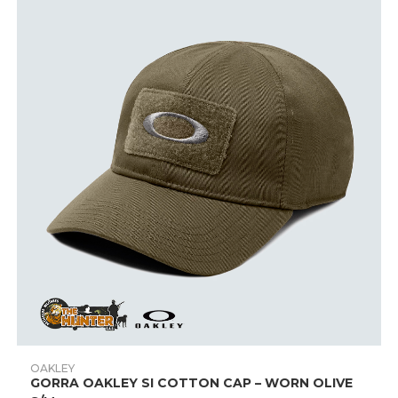
página
de
producto
Este
producto
AÑADIR PRODUCTO
OAKLEY
tiene
GORRA OAKLEY SI COTTON CAP – WORN OLIVE
múltiples