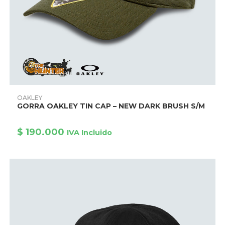
Este
producto
AÑADIR PRODUCTO
OAKLEY
tiene
GORRA OAKLEY TIN CAP – NEW DARK BRUSH S/M
múltiples
variantes.
Las
opciones
$
190.000
IVA Incluido
se
pueden
elegir
en
la
página
de
producto