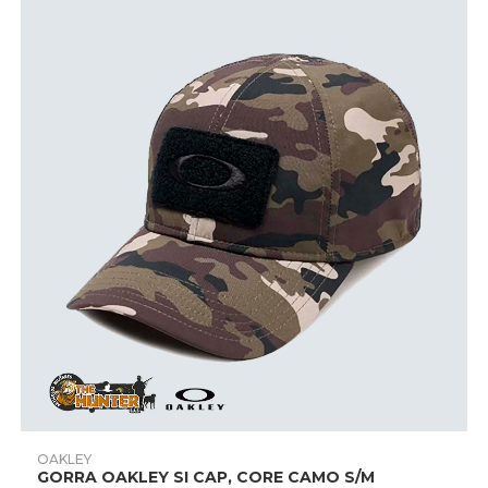
página
de
producto
Este
producto
AÑADIR PRODUCTO
OAKLEY
tiene
GORRA OAKLEY SI CAP, CORE CAMO S/M
múltiples