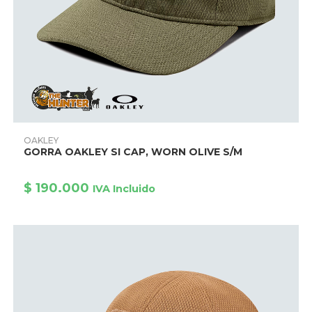
Este
producto
AÑADIR PRODUCTO
OAKLEY
tiene
GORRA OAKLEY SI CAP, WORN OLIVE S/M
múltiples
variantes.
Las
opciones
$
190.000
IVA Incluido
se
pueden
elegir
en
la
página
de
producto