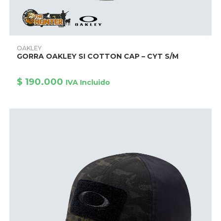
Este
producto
AÑADIR PRODUCTO
OAKLEY
tiene
GORRA OAKLEY SI COTTON CAP – CYT S/M
múltiples
variantes.
Las
opciones
$
190.000
IVA Incluido
se
pueden
elegir
en
la
página
de
producto