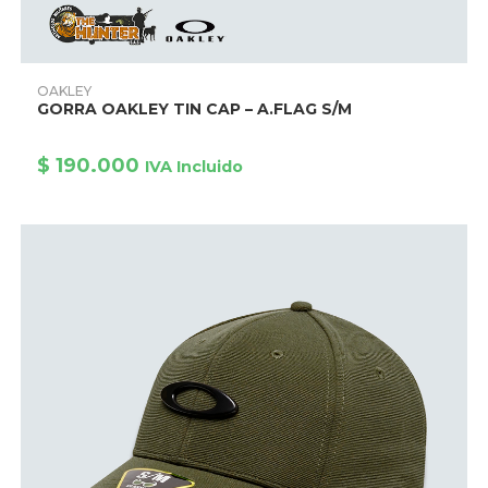
Este
producto
AÑADIR PRODUCTO
OAKLEY
tiene
GORRA OAKLEY TIN CAP – A.FLAG S/M
múltiples
variantes.
Las
opciones
$
190.000
IVA Incluido
se
pueden
elegir
en
la
página
de
producto