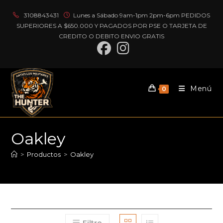
Ir
3108843431
Lunes a Sábado 9am-1pm 2pm-6pm PEDIDOS
al
SUPERIORES A $650.000 Y PAGADOS POR PSE O TARJETA DE
contenido
CREDITO O DEBITO ENVIO GRATIS
Menú
0
Oakley
>
Productos
>
Oakley