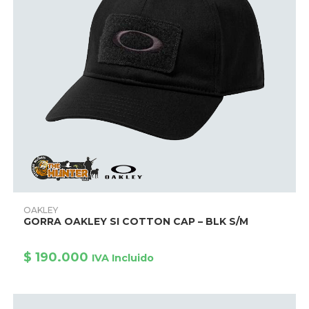
Este
producto
AÑADIR PRODUCTO
OAKLEY
tiene
GORRA OAKLEY SI COTTON CAP – BLK S/M
múltiples
variantes.
Las
opciones
$
190.000
IVA Incluido
se
pueden
elegir
en
la