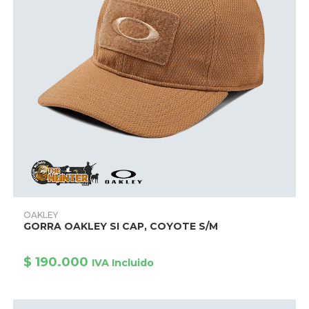
Este
producto
AÑADIR PRODUCTO
OAKLEY
tiene
GORRA OAKLEY SI CAP, COYOTE S/M
múltiples
variantes.
Las
opciones
$
190.000
IVA Incluido
se
pueden
elegir
en
la