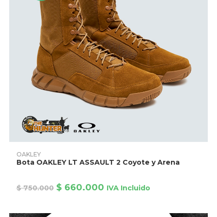
Este
producto
AÑADIR PRODUCTO
OAKLEY
tiene
Bota OAKLEY LT ASSAULT 2 Coyote y Arena
múltiples
variantes.
Las
opciones
El
El
$
660.000
$
750.000
IVA Incluido
se
precio
precio
pueden
original
actual
elegir
era:
es:
en
$ 750.000.
$ 660.000.