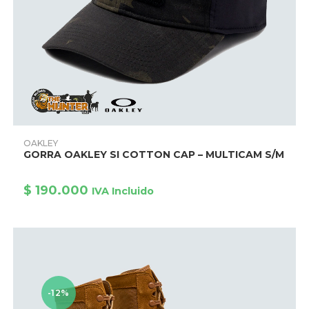
Este
producto
AÑADIR PRODUCTO
OAKLEY
tiene
GORRA OAKLEY SI COTTON CAP – MULTICAM S/M
múltiples
variantes.
Las
opciones
$
190.000
IVA Incluido
se
pueden
elegir
en
la
página
de
producto
-12%