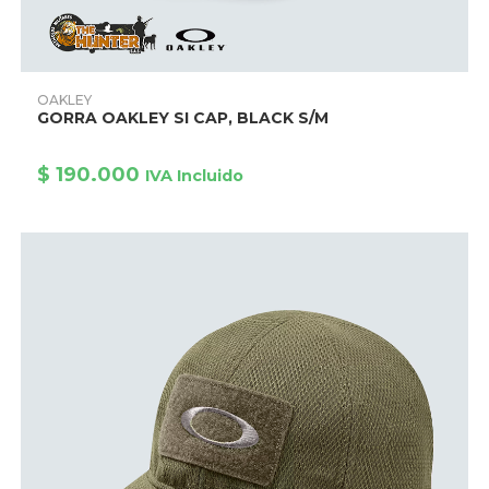
Este
producto
AÑADIR PRODUCTO
OAKLEY
tiene
GORRA OAKLEY SI CAP, BLACK S/M
múltiples
variantes.
Las
opciones
$
190.000
IVA Incluido
se
pueden
elegir
en
la
página
de
producto