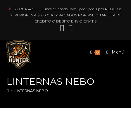
3108843431
Lunes a Sábado 9am-1pm 2pm-6pm PEDIDOS
SUPERIORES A $650.000 Y PAGADOS POR PSE O TARJETA DE
CREDITO O DEBITO ENVIO GRATIS
Menú
0
LINTERNAS NEBO
>
LINTERNAS NEBO