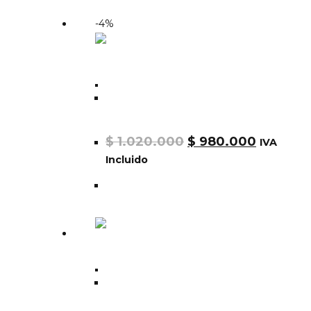
-4%
Alpha
Chaqueta Alpha Apollo MA1 flight
Jacket MJM21097C1
$
1.020.000
$
980.000
IVA
Incluido
Alpha
Chaqueta Alpha ELYSE GEN II PARKA W
WJE52500C1