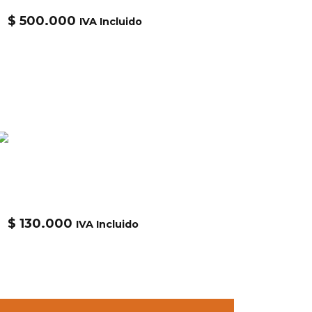
$
500.000
IVA Incluido
Alpha
Gorra NASA WORM LOGO CAP
UAN53000C1
$
130.000
IVA Incluido