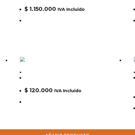
t
$
1.150.000
IVA Incluido
Alpha
Gorra ALPHA NYLON CAP AHC49501C1
$
120.000
IVA Incluido