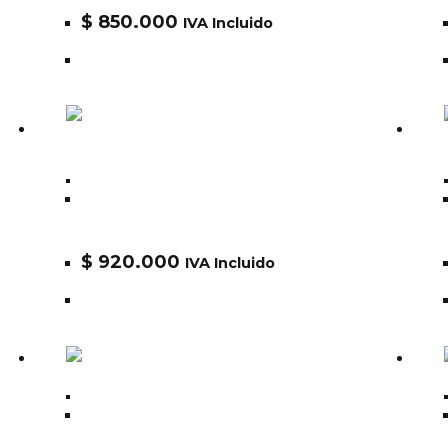
$
850.000
IVA Incluido
Alpha
CHAQUETA ALPHA MA1 SLIM
FIT/EUROPEAN FIT MJM44530C1
$
920.000
IVA Incluido
Alpha
Chaqueta Alpha Slim Fit N-3B
MJN31210C1