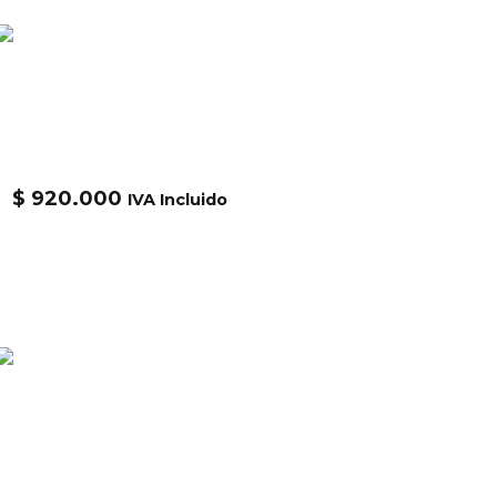
Alpha
CHAQUETA ALPHA CWU 45P FLIGHT
JACKET MJC22000C1
$
920.000
IVA Incluido
Alpha
Chaqueta Alpha M-65 Field Coat
MJM24000C1