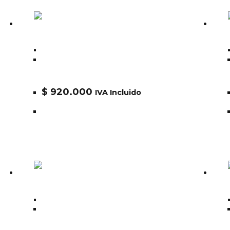
Alpha
Chaqueta Alpha B15 Flight Jacket
MJB23010C1
$
920.000
IVA Incluido
Alpha
Chaqueta Alpha L-2B APOLLO GEN II
FLIGHT JACKET MJL53003C1