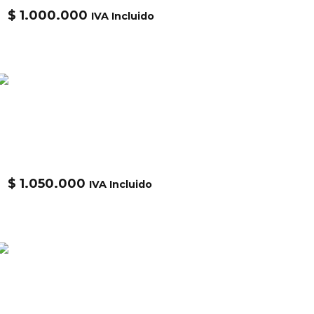
$
1.000.000
IVA Incluido
Alpha
Chaqueta Alpha NASA MA-1 FLIGHT
JACKET GEN II MJN53500C1
$
1.050.000
IVA Incluido
Alpha
Chaqueta Alpha Youth Nasa Ma-1
YJM21093C1