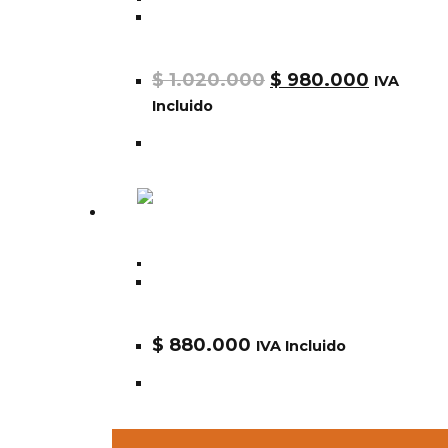
Chaqueta Alpha Nasa MA1 Flight Jacke
MJM21093C1
$
1.020.000
$
980.000
IVA
Incluido
Alpha
Chaqueta L-2B NASA GEN II FLIGHT
JACKET MJL53002C1
$
880.000
IVA Incluido