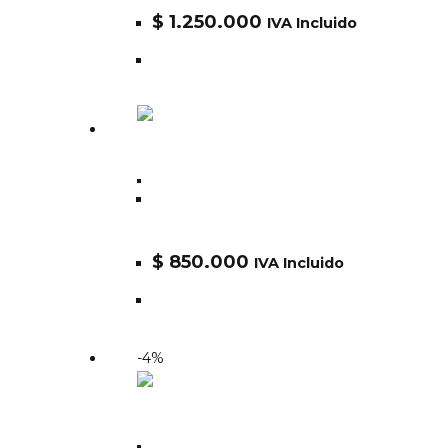
$
1.250.000
IVA Incluido
Alpha
CHAQUETA ALPHA MA-1 WOODLAND
CAMO SLIM FIT
$
850.000
IVA Incluido
-4%
Alpha