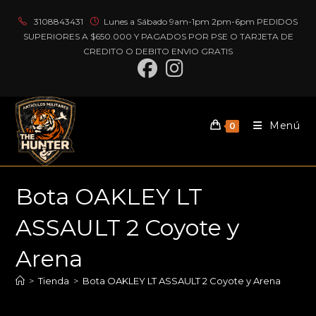
Ir
3108843431
Lunes a Sábado 9am-1pm 2pm-6pm PEDIDOS
al
SUPERIORES A $650.000 Y PAGADOS POR PSE O TARJETA DE
contenido
CREDITO O DEBITO ENVIO GRATIS
Menú
0
Bota OAKLEY LT
ASSAULT 2 Coyote y
Arena
>
Tienda
>
Bota OAKLEY LT ASSAULT 2 Coyote y Arena