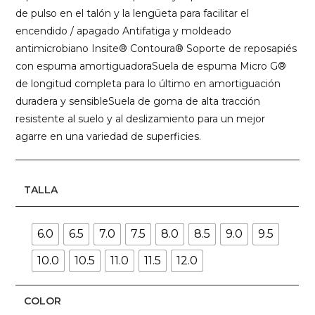
de pulso en el talón y la lengüeta para facilitar el
encendido / apagado Antifatiga y moldeado
antimicrobiano Insite® Contoura® Soporte de reposapiés
con espuma amortiguadoraSuela de espuma Micro G®
de longitud completa para lo último en amortiguación
duradera y sensibleSuela de goma de alta tracción
resistente al suelo y al deslizamiento para un mejor
agarre en una variedad de superficies.
TALLA
6.0
6.5
7.0
7.5
8.0
8.5
9.0
9.5
10.0
10.5
11.0
11.5
12.0
COLOR