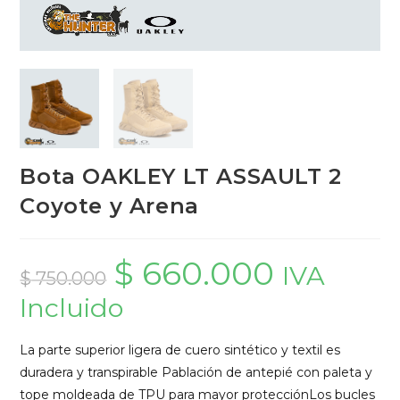
Bota OAKLEY LT ASSAULT 2
Coyote y Arena
$
660.000
El
El
IVA
precio
precio
$
750.000
original
actual
Incluido
era:
es:
$ 750.000.
$ 660.000.
La parte superior ligera de cuero sintético y textil es
duradera y transpirable Pablación de antepié con paleta y
tope moldeada de TPU para mayor protecciónLos bucles