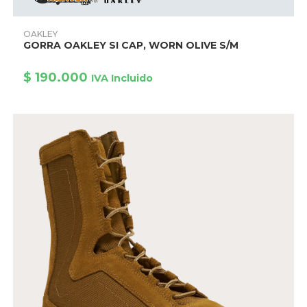
Este
producto
AÑADIR AL CARRITO
OAKLEY
tiene
GORRA OAKLEY SI CAP, WORN OLIVE S/M
múltiples
variantes.
Las
$
190.000
opciones
IVA Incluido
se
pueden
elegir
en
la
página
de
producto