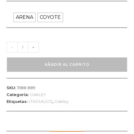
ARENA
COYOTE
Bota
-
+
OAKLEY
LT
AÑADIR AL CARRITO
ASSAULT
2
Coyote
SKU:
11188-889
y
Categoría:
OAKLEY
Arena
Etiquetas:
LTASSAULT2
,
Oakley
cantidad