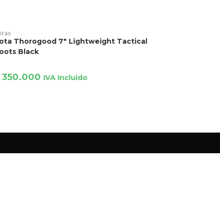
AÑADIR PRODUCTO
otas
ota Thorogood 7″ Lightweight Tactical
oots Black
350.000
IVA Incluido