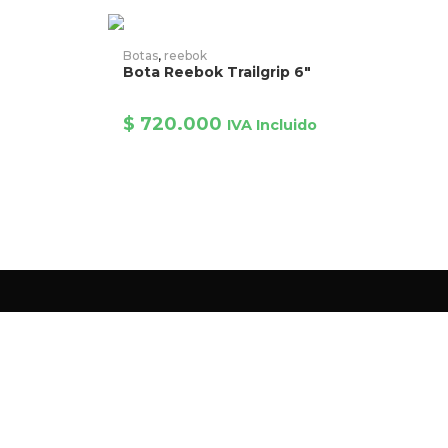
AÑADIR PRODUCTO
Botas
,
reebok
Bota Reebok Trailgrip 6″
$
720.000
IVA Incluido