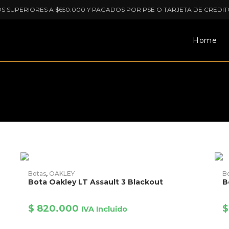
OS SUPERIORES A $650.000 Y PAGADOS POR PSE O TARJETA DE CREDIT
Home
AÑADIR PRODUCTO
Botas
,
OAKLEY
B
Bota Oakley LT Assault 3 Blackout
B
$
820.000
$
IVA Incluido