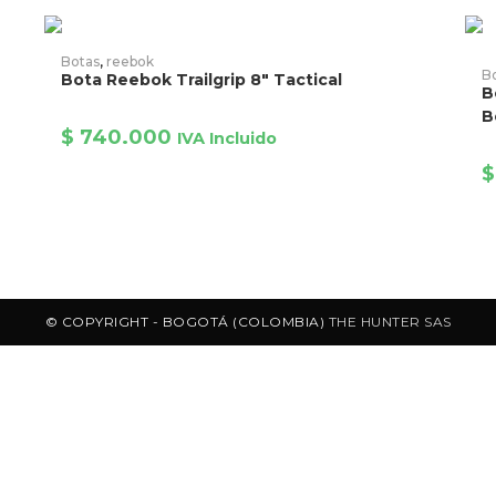
AÑADIR PRODUCTO
Botas
,
reebok
B
Bota Reebok Trailgrip 8″ Tactical
B
B
$
740.000
IVA Incluido
$
© COPYRIGHT - BOGOTÁ (COLOMBIA)
THE HUNTER SAS