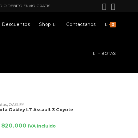
O O DEBITO ENVIO GRATIS
Descuentos
Shop
Contactanos
0
>
BOTAS
AÑADIR PRODUCTO
otas
,
OAKLEY
ota Oakley LT Assault 3 Coyote
820.000
IVA Incluido