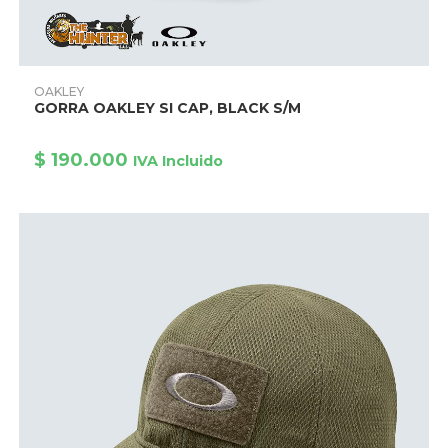
Este
producto
AÑADIR PRODUCTO
OAKLEY
tiene
GORRA OAKLEY SI CAP, BLACK S/M
múltiples
variantes.
Las
opciones
$
190.000
IVA Incluido
se
pueden
elegir
en
la
página
de
producto