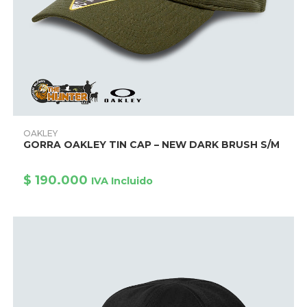
Este
producto
AÑADIR PRODUCTO
OAKLEY
tiene
GORRA OAKLEY TIN CAP – NEW DARK BRUSH S/M
múltiples
variantes.
Las
opciones
$
190.000
IVA Incluido
se
pueden
elegir
en
la
página
de
producto