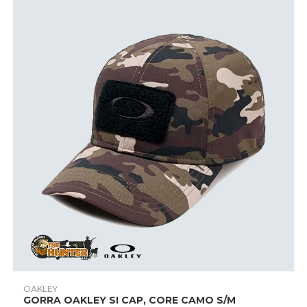
página
de
producto
Este
producto
AÑADIR PRODUCTO
OAKLEY
tiene
GORRA OAKLEY SI CAP, CORE CAMO S/M
múltiples