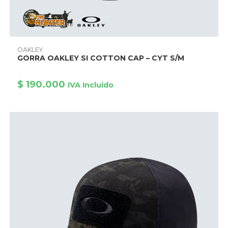
Este
producto
AÑADIR PRODUCTO
OAKLEY
tiene
GORRA OAKLEY SI COTTON CAP – CYT S/M
múltiples
variantes.
Las
opciones
$
190.000
IVA Incluido
se
pueden
elegir
en
la
página
de
producto