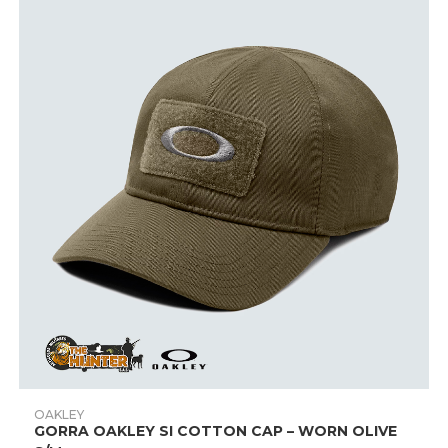
página
de
producto
Este
producto
AÑADIR PRODUCTO
OAKLEY
tiene
GORRA OAKLEY SI COTTON CAP – WORN OLIVE
múltiples