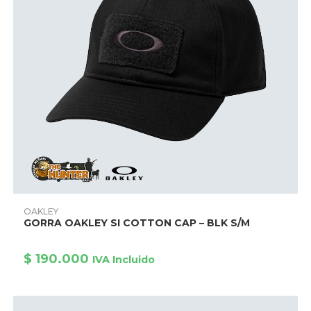
Este
producto
AÑADIR PRODUCTO
OAKLEY
tiene
GORRA OAKLEY SI COTTON CAP – BLK S/M
múltiples
variantes.
Las
opciones
$
190.000
IVA Incluido
se
pueden
elegir
en
la