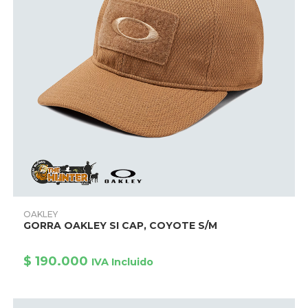
Este
producto
AÑADIR PRODUCTO
OAKLEY
tiene
GORRA OAKLEY SI CAP, COYOTE S/M
múltiples
variantes.
Las
opciones
$
190.000
IVA Incluido
se
pueden
elegir
en
la