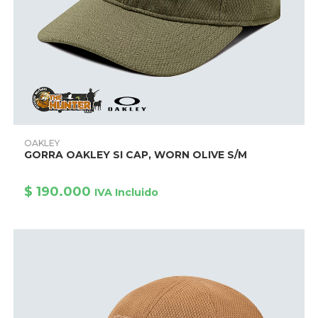
Este
producto
AÑADIR PRODUCTO
OAKLEY
tiene
GORRA OAKLEY SI CAP, WORN OLIVE S/M
múltiples
variantes.
Las
opciones
$
190.000
IVA Incluido
se
pueden
elegir
en
la
página
de
producto