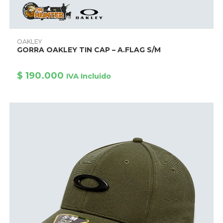
Este
producto
AÑADIR PRODUCTO
OAKLEY
tiene
GORRA OAKLEY TIN CAP – A.FLAG S/M
múltiples
variantes.
Las
opciones
$
190.000
IVA Incluido
se
pueden
elegir
en
la
página
de
producto