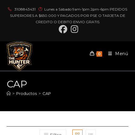
Ir
3108843431
Lunes a Sábado 9am-1pm 2pm-6pm PEDIDOS
al
SUPERIORES A $650.000 Y PAGADOS POR PSE O TARJETA DE
contenido
CREDITO O DEBITO ENVIO GRATIS
Menú
0
CAP
>
Productos
>
CAP