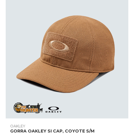
la
página
de
producto
Este
producto
AÑADIR AL CARRITO
OAKLEY
tiene
GORRA OAKLEY SI CAP, COYOTE S/M
múltiples