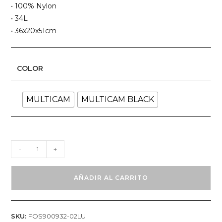
• 100% Nylon
• 34L
• 36x20x51cm
COLOR
MULTICAM
MULTICAM BLACK
MORRAL
-
+
OAKLEY
SI
AÑADIR AL CARRITO
KITCHEN
SINK,
BLK/MULTICAM
SKU:
FOS900932-02LU
cantidad