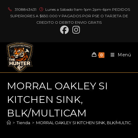
Ir
3108843431
Lunes a Sábado 9am-1pm 2pm-6pm PEDIDOS
al
SUPERIORES A $650.000 Y PAGADOS POR PSE O TARJETA DE
contenido
CREDITO O DEBITO ENVIO GRATIS
Menú
0
MORRAL OAKLEY SI
KITCHEN SINK,
BLK/MULTICAM
>
Tienda
>
MORRAL OAKLEY SI KITCHEN SINK, BLK/MULTICAM