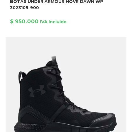
BOTAS UNDER ARMOUR HOVR DAWN WP
múltiples
variantes.
3023105-900
Las
opciones
se
$
950.000
IVA Incluido
pueden
elegir
en
la
página
de
producto