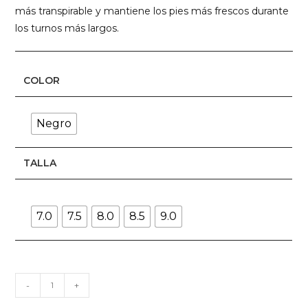
más transpirable y mantiene los pies más frescos durante
los turnos más largos.
COLOR
Negro
TALLA
7.0
7.5
8.0
8.5
9.0
BOTA
-
+
UNDER