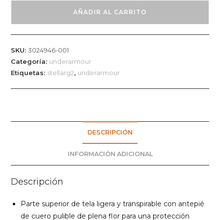
ARMOUR
AÑADIR AL CARRITO
STELLAR
G2
HOMBRE
SKU:
3024946-001
SIN
Categoría:
underarmour
CREMALLERA
Etiquetas:
stellarg2
,
underarmour
cantidad
DESCRIPCIÓN
INFORMACIÓN ADICIONAL
Descripción
Parte superior de tela ligera y transpirable con antepié
de cuero pulible de plena flor para una protección