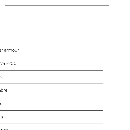
r armour
741-200
s
bre
ro
a