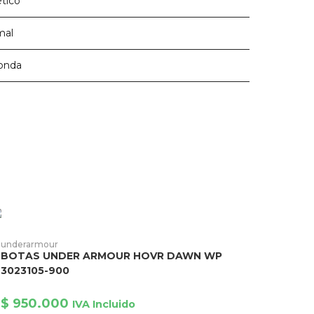
ético
mal
onda
ste
roducto
AÑADIR AL CARRITO
underarmour
ene
BOTAS UNDER ARMOUR HOVR DAWN WP
ltiples
riantes.
3023105-900
as
pciones
e
$
950.000
IVA Incluido
ueden