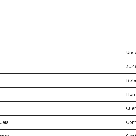
Unde
3023
Bota
Hom
Cue
suela
Gom