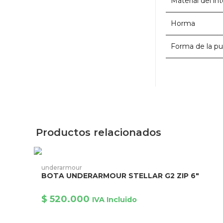
Material del int
Horma
Forma de la p
Productos relacionados
Este
producto
AÑADIR AL CARRITO
underarmour
tiene
BOTA UNDERARMOUR STELLAR G2 ZIP 6″
múltiples
variantes.
Las
$
520.000
opciones
IVA Incluido
se
pueden
elegir