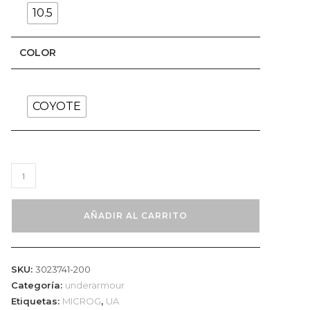
10.5
COLOR
COYOTE
Bota
UNDER
ARMOUR
AÑADIR AL CARRITO
Valsetz
MicroG
Coyote
SKU:
3023741-200
cantidad
Categoría:
underarmour
Etiquetas:
MICROG
,
UA