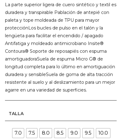
La parte superior ligera de cuero sintético y textil es
duradera y transpirable Pablación de antepié con
paleta y tope moldeada de TPU para mayor
protecciónLos bucles de pulso en el talón y la
lengüeta para facilitar el encendido / apagado
Antifatiga y moldeado antimicrobiano Insite®
Contoura® Soporte de reposapiés con espuma
amortiguadoraSuela de espuma Micro G® de
longitud completa para lo último en amortiguación
duradera y sensibleSuela de goma de alta tracción
resistente al suelo y al deslizamiento para un mejor
agarre en una variedad de superficies.
TALLA
7.0
7.5
8.0
8.5
9.0
9.5
10.0