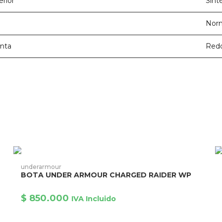
erior
Sint
Nor
unta
Red
Este
E
producto
AÑADIR AL CARRITO
underarmour
p
tiene
BOTA UNDER ARMOUR CHARGED RAIDER WP
ti
múltiples
mú
variantes.
va
Las
$
850.000
L
opciones
IVA Incluido
o
se
s
pueden
p
elegir