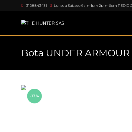
Ir
3108843431
Lunes a Sábado 9am-1pm 2pm-6pm PEDID
al
contenido
Bota UNDER ARMOUR Va
-13%