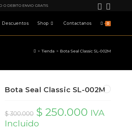
O O DEBITO ENVIO GRATIS
Descuentos
Shop
Contactanos
0
>
Tienda
>
Bota Seal Classic SL-002M
Bota Seal Classic SL-002M
$
250.000
El
El
IVA
precio
precio
$
300.000
original
actual
Incluido
era:
es:
$ 300.000.
$ 250.000.