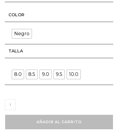
COLOR
Negro
TALLA
8.0
8.5
9.0
9.5
10.0
Bota
Seal
Classic
AÑADIR AL CARRITO
SL-
002M