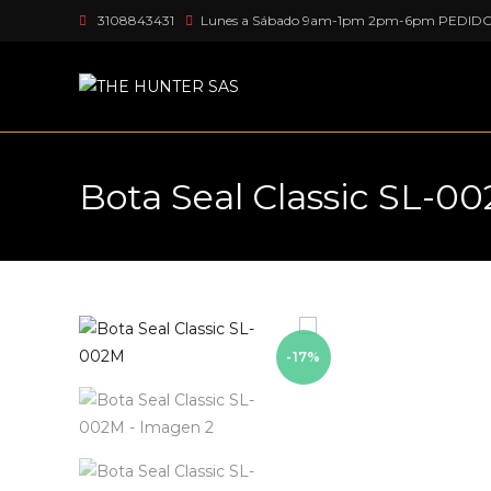
Ir
3108843431
Lunes a Sábado 9am-1pm 2pm-6pm PEDID
al
contenido
Bota Seal Classic SL-0
-17%