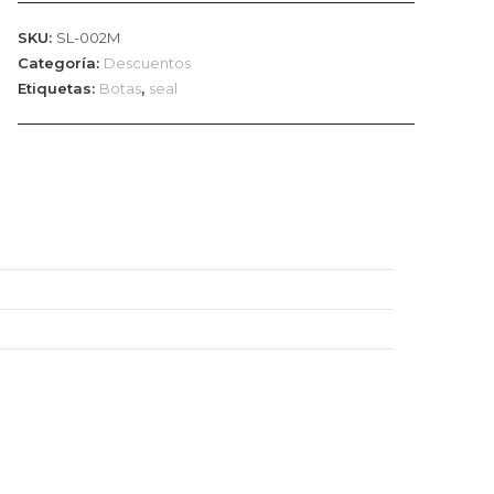
cantidad
SKU:
SL-002M
Categoría:
Descuentos
Etiquetas:
Botas
,
seal