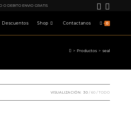
O O DEBITO ENVIO GRATIS
Descuentos
Shop
Contactanos
0
>
Productos
>
seal
VISUALIZACIÓN:
30
60
TODO