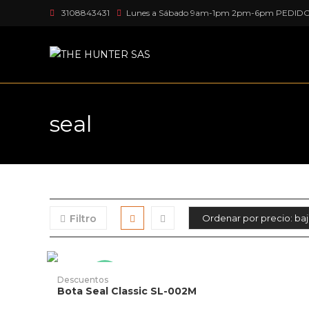
Ir
3108843431
Lunes a Sábado 9am-1pm 2pm-6pm PEDID
al
contenido
seal
Filtro
Este
producto
AÑADIR PRODUCTO
-17%
Descuentos
tiene
Bota Seal Classic SL-002M
múltiples
variantes.