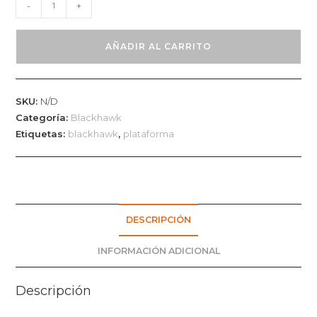
Plataforma
-
+
Tactica
Blackhawk
AÑADIR AL CARRITO
cantidad
SKU:
N/D
Categoría:
Blackhawk
Etiquetas:
blackhawk
,
plataforma
DESCRIPCIÓN
INFORMACIÓN ADICIONAL
Descripción