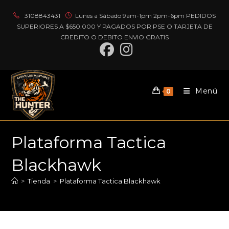
Ir
3108843431
Lunes a Sábado 9am-1pm 2pm-6pm PEDIDOS
al
SUPERIORES A $650.000 Y PAGADOS POR PSE O TARJETA DE
contenido
CREDITO O DEBITO ENVIO GRATIS
Menú
0
Plataforma Tactica
Blackhawk
>
Tienda
>
Plataforma Tactica Blackhawk