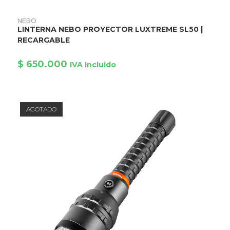
Este
producto
AÑADIR AL CARRITO
NEBO
tiene
LINTERNA NEBO PROYECTOR LUXTREME SL50 |
múltiples
variantes.
RECARGABLE
Las
opciones
se
$
650.000
IVA Incluido
pueden
elegir
en
la
página
de
AGOTADO
producto