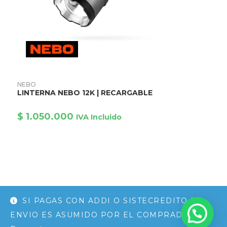
Este
producto
AÑADIR AL CARRITO
NEBO
tiene
LINTERNA NEBO 12K | RECARGABLE
múltiples
variantes.
Las
$
1.050.000
opciones
IVA Incluido
se
pueden
elegir
en
la
página
de
producto
SI PAGAS CON ADDI O SISTECREDITO EL
© COPYRIGHT - BOGOTÁ (COLOMBIA)
THE HUNTER SAS
ENVIO ES ASUMIDO POR EL COMPRADOR