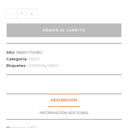
LINTERNA
-
+
NEBO
PROYECTOR
AÑADIR AL CARRITO
LUXTREME
|
RECARGABLE
SKU:
NEBFLT1008G
cantidad
Categoría:
NEBO
Etiquetas:
LINTERNA
,
NEBO
DESCRIPCIÓN
INFORMACIÓN ADICIONAL