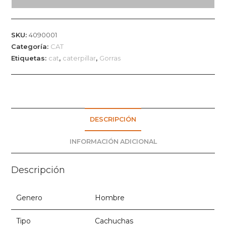
logo
HA
Ajustable
SKU:
4090001
cantidad
Categoría:
CAT
Etiquetas:
cat
,
caterpillar
,
Gorras
DESCRIPCIÓN
INFORMACIÓN ADICIONAL
Descripción
Genero
Hombre
Tipo
Cachuchas