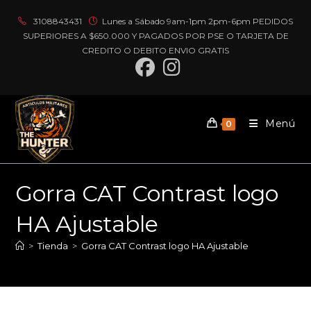
Ir
3108843431
Lunes a Sábado 9am-1pm 2pm-6pm PEDIDOS
al
SUPERIORES A $650.000 Y PAGADOS POR PSE O TARJETA DE
contenido
CREDITO O DEBITO ENVIO GRATIS
Menú
0
Gorra CAT Contrast logo
HA Ajustable
>
Tienda
>
Gorra CAT Contrast logo HA Ajustable