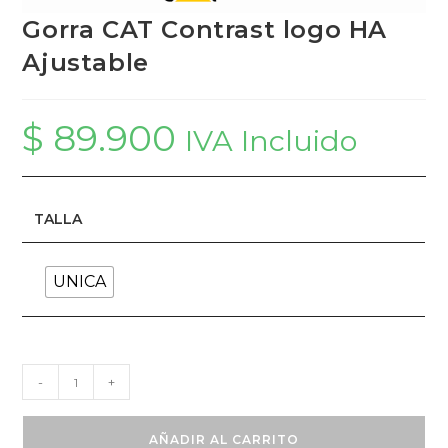
Gorra CAT Contrast logo HA
Ajustable
$
89.900
IVA Incluido
TALLA
UNICA
Gorra
-
+
CAT
Contrast
AÑADIR AL CARRITO