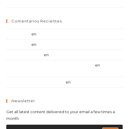
Metus vitae pharetra auctor
Comentarios Recientes
Luis Cardona
en
Torquent per conubia nostra
Luis Cardona
en
Torquent per conubia nostra
israelnightclub.com
en
Torquent per conubia nostra
https://iloveroom.co.il/room/דירות-דיסקרטיות-בחיפה/
en
Torquent
per conubia nostra
Un comentarista de WordPress
en
¡Hola, mundo!
Newsletter
Get all latest content delivered to your email a few times a
month.