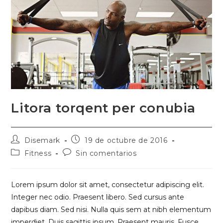
Litora torqent per conubia
Autor
Publicación
Disemark
19 de octubre de 2016
de
de
Categoría
Comentarios
Fitness
Sin comentarios
la
la
de
de
entrada:
entrada:
la
la
entrada:
entrada:
Lorem ipsum dolor sit amet, consectetur adipiscing elit.
Integer nec odio. Praesent libero. Sed cursus ante
dapibus diam. Sed nisi. Nulla quis sem at nibh elementum
imperdiet. Duis sagittis ipsum. Praesent mauris. Fusce