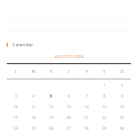
Neque adipiscing an cursus
Litora torqent per conubia
Praesent libro se cursus ante
Calendar
AGOSTO 2026
L
M
X
J
V
S
D
1
2
3
4
5
6
7
8
9
10
11
12
13
14
15
16
17
18
19
20
21
22
23
24
25
26
27
28
29
30