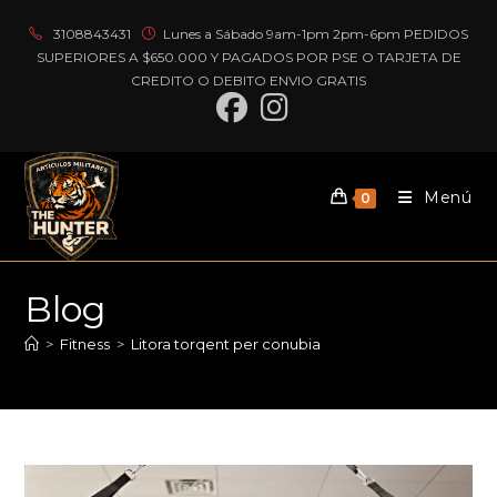
Ir
3108843431
Lunes a Sábado 9am-1pm 2pm-6pm PEDIDOS
al
SUPERIORES A $650.000 Y PAGADOS POR PSE O TARJETA DE
contenido
CREDITO O DEBITO ENVIO GRATIS
Menú
0
Blog
>
Fitness
>
Litora torqent per conubia