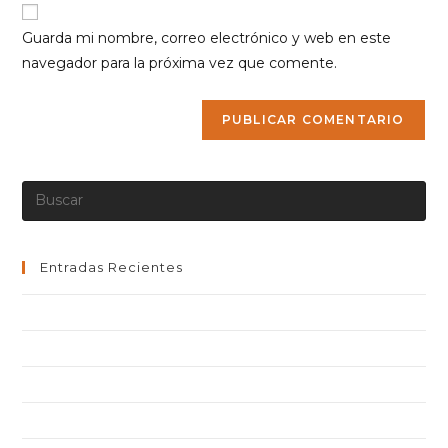
URL
para
electrónico
de
comentar
Guarda mi nombre, correo electrónico y web en este
para
tu
navegador para la próxima vez que comente.
comentar
web
(opcional)
Entradas Recientes
¡Hola, mundo!
Neque adipiscing an cursus
Litora torqent per conubia
Praesent libro se cursus ante