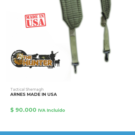
Este
producto
AÑADIR PRODUCTO
Tactical Shemagh
tiene
ARNES MADE IN USA
múltiples
variantes.
Las
opciones
$
90.000
IVA Incluido
se
pueden
elegir
en
la
página