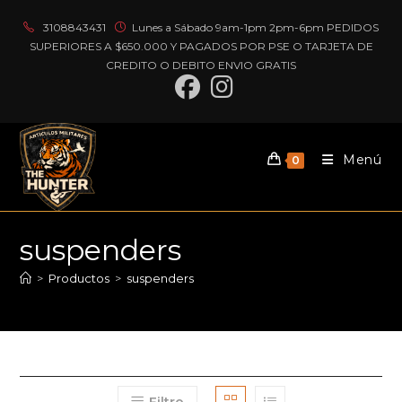
Ir
3108843431
Lunes a Sábado 9am-1pm 2pm-6pm PEDIDOS
al
SUPERIORES A $650.000 Y PAGADOS POR PSE O TARJETA DE
contenido
CREDITO O DEBITO ENVIO GRATIS
Menú
0
suspenders
>
Productos
>
suspenders