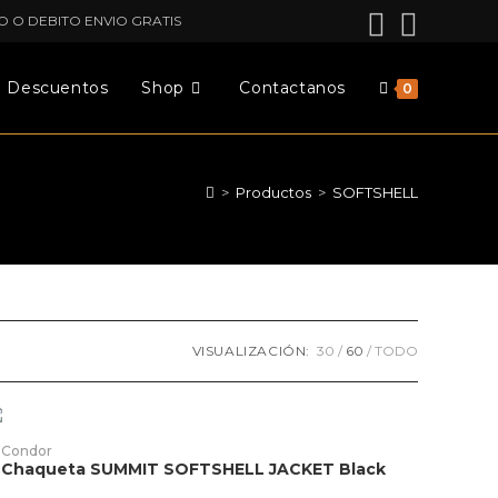
O O DEBITO ENVIO GRATIS
Descuentos
Shop
Contactanos
0
>
Productos
>
SOFTSHELL
VISUALIZACIÓN:
30
60
TODO
ste
AGOTADO
roducto
AÑADIR PRODUCTO
Condor
ene
Chaqueta SUMMIT SOFTSHELL JACKET Black
ltiples
riantes.