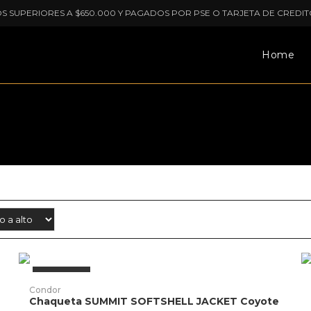
OS SUPERIORES A $650.000 Y PAGADOS POR PSE O TARJETA DE CREDIT
Home
E
Este
AGOTADO
p
producto
AÑADIR PRODUCTO
ti
Condor
tiene
mú
Chaqueta SUMMIT SOFTSHELL JACKET Coyote
múltiples
va