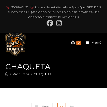
Ir
3108843431
Lunes a Sábado 9am-1pm 2pm-6pm PEDIDOS
al
SUPERIORES A $650.000 Y PAGADOS POR PSE O TARJETA DE
contenido
CREDITO O DEBITO ENVIO GRATIS
Menú
0
CHAQUETA
>
Productos
>
CHAQUETA