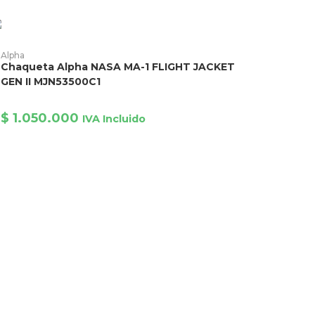
$ 1.020.000.
$ 980.000.
ágina
e
roducto
ste
roducto
AÑADIR PRODUCTO
Alpha
ene
Chaqueta Alpha NASA MA-1 FLIGHT JACKET
ltiples
riantes.
GEN II MJN53500C1
as
pciones
e
$
1.050.000
IVA Incluido
ueden
egir
n
ágina
e
roducto