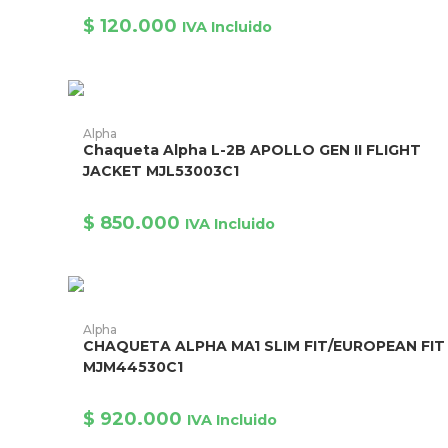
Las
opciones
$
120.000
IVA Incluido
se
pueden
elegir
en
la
página
Este
de
producto
AÑADIR PRODUCTO
producto
Alpha
tiene
Chaqueta Alpha L-2B APOLLO GEN II FLIGHT
múltiples
variantes.
JACKET MJL53003C1
Las
opciones
se
$
850.000
IVA Incluido
pueden
elegir
en
la
página
de
producto
Este
producto
AÑADIR PRODUCTO
Alpha
tiene
CHAQUETA ALPHA MA1 SLIM FIT/EUROPEAN FIT
múltiples
variantes.
MJM44530C1
Las
opciones
se
$
920.000
IVA Incluido
pueden
elegir