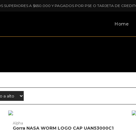
OS SUPERIORES A $650.000 Y PAGADOS POR PSE O TARJETA DE CREDIT
Home
Este
E
producto
p
AÑADIR PRODUCTO
Alpha
tiene
ti
Gorra NASA WORM LOGO CAP UAN53000C1
múltiples
mú
variantes.
va