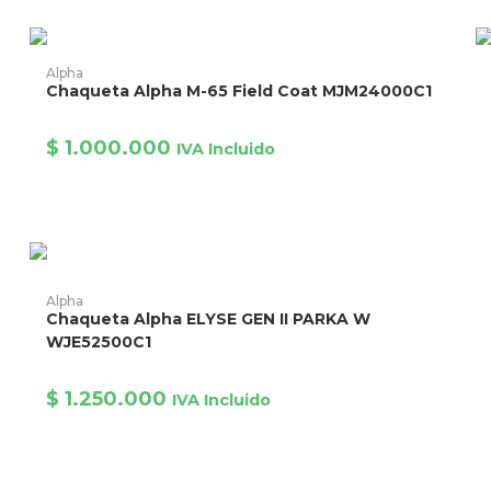
la
la
página
p
de
d
producto
p
Este
E
producto
AÑADIR PRODUCTO
Alpha
p
tiene
Chaqueta Alpha M-65 Field Coat MJM24000C1
ti
múltiples
mú
variantes.
va
Las
L
opciones
$
1.000.000
IVA Incluido
o
se
s
pueden
p
elegir
el
en
e
la
la
página
p
de
d
producto
p
Este
producto
AÑADIR PRODUCTO
Alpha
tiene
Chaqueta Alpha ELYSE GEN II PARKA W
múltiples
variantes.
WJE52500C1
Las
opciones
se
$
1.250.000
IVA Incluido
pueden
elegir
en
la
página
de