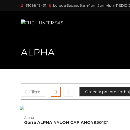
Ir
3108843431
Lunes a Sábado 9am-1pm 2pm-6pm PEDID
al
contenido
ALPHA
Filtro
Este
producto
AÑADIR PRODUCTO
Alpha
tiene
Gorra ALPHA NYLON CAP AHC49501C1
múltiples
variantes.