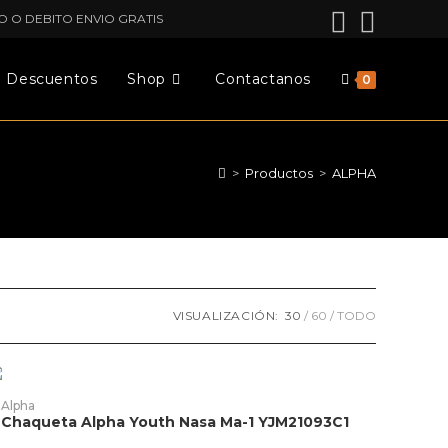
O O DEBITO ENVIO GRATIS
Descuentos
Shop
Contactanos
0
>
Productos
>
ALPHA
VISUALIZACIÓN:
30
60
TODO
ste
roducto
AÑADIR PRODUCTO
Alpha
ene
Chaqueta Alpha Youth Nasa Ma-1 YJM21093C1
ltiples
riantes.