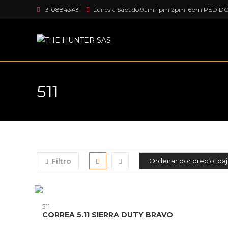
Ir
3108843431
Lunes a Sábado 9am-1pm 2pm-6pm PEDID
al
contenido
511
Filtro
Este
AGOTADO
producto
AÑADIR PRODUCTO
511
tiene
CORREA 5.11 SIERRA DUTY BRAVO
múltiples
variantes.