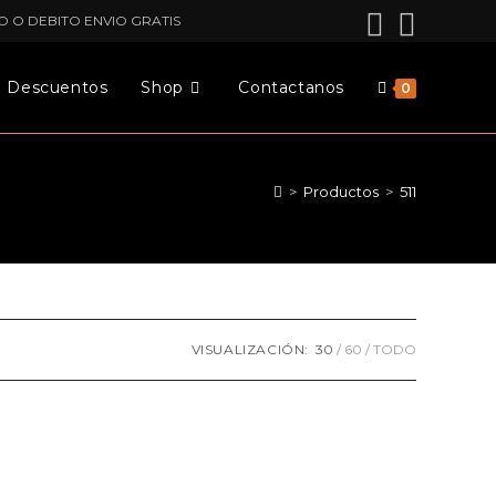
O O DEBITO ENVIO GRATIS
Descuentos
Shop
Contactanos
0
>
Productos
>
511
VISUALIZACIÓN:
30
60
TODO