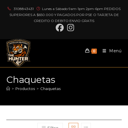
Ir
3108843431
Lunes a Sábado 9am-1pm 2pm-6pm PEDIDOS
al
SUPERIORES A $650.000 Y PAGADOS POR PSE O TARJETA DE
contenido
CREDITO O DEBITO ENVIO GRATIS
Menú
0
Chaquetas
>
Productos
>
Chaquetas