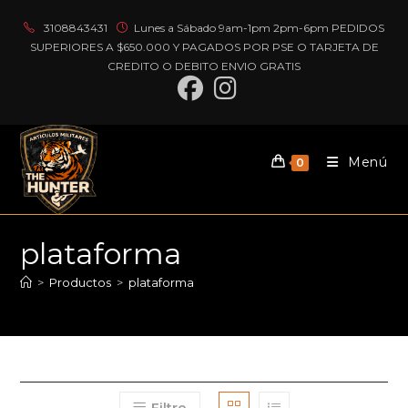
Ir
3108843431
Lunes a Sábado 9am-1pm 2pm-6pm PEDIDOS
al
SUPERIORES A $650.000 Y PAGADOS POR PSE O TARJETA DE
contenido
CREDITO O DEBITO ENVIO GRATIS
Menú
0
plataforma
>
Productos
>
plataforma